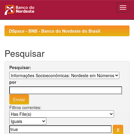
Skip
navigation
DSpace - BNB - Banco do Nordeste do Brasil
Pesquisar
Pesquisar:
por
Filtros correntes: