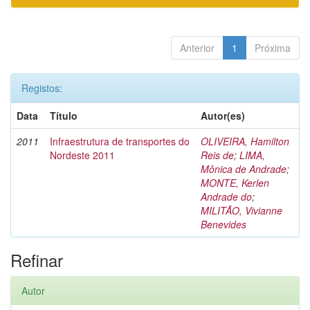
Anterior
1
Próxima
Registos:
Data
Título
Autor(es)
2011
Infraestrutura de transportes do
OLIVEIRA, Hamilton
Nordeste 2011
Reis de
;
LIMA,
Mônica de Andrade
;
MONTE, Kerlen
Andrade do
;
MILITÃO, Vivianne
Benevides
Refinar
Autor