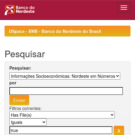
Skip
navigation
DSpace - BNB - Banco do Nordeste do Brasil
Pesquisar
Pesquisar:
por
Filtros correntes: