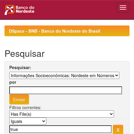
Skip
navigation
DSpace - BNB - Banco do Nordeste do Brasil
Pesquisar
Pesquisar:
por
Filtros correntes: