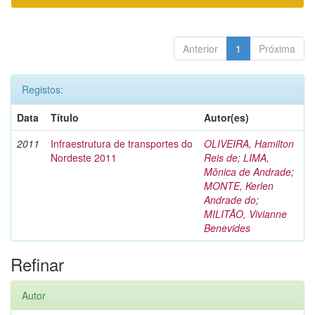
Anterior
1
Próxima
Registos:
Data
Título
Autor(es)
2011
Infraestrutura de transportes do
OLIVEIRA, Hamilton
Nordeste 2011
Reis de
;
LIMA,
Mônica de Andrade
;
MONTE, Kerlen
Andrade do
;
MILITÃO, Vivianne
Benevides
Refinar
Autor