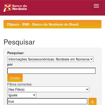
Skip
navigation
DSpace - BNB - Banco do Nordeste do Brasil
Pesquisar
Pesquisar:
por
Filtros correntes: