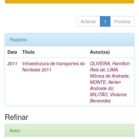
Anterior
1
Próxima
Registos:
Data
Título
Autor(es)
2011
Infraestrutura de transportes do
OLIVEIRA, Hamilton
Nordeste 2011
Reis de
;
LIMA,
Mônica de Andrade
;
MONTE, Kerlen
Andrade do
;
MILITÃO, Vivianne
Benevides
Refinar
Autor