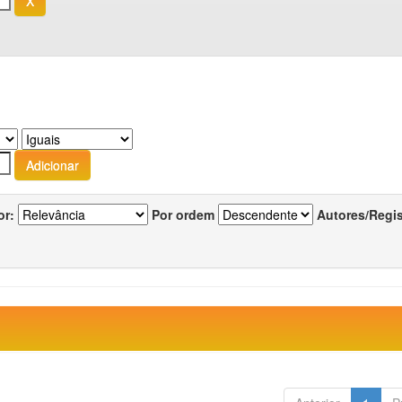
or:
Por ordem
Autores/Regi