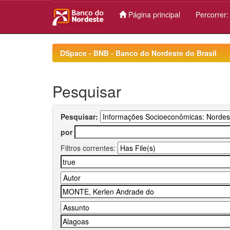
Página principal
Percorrer
Skip
navigation
DSpace - BNB - Banco do Nordeste do Brasil
Pesquisar
Pesquisar:
por
Filtros correntes: