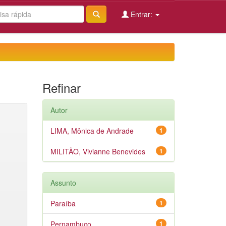
Entrar:
Refinar
Autor
LIMA, Mônica de Andrade
1
MILITÃO, Vivianne Benevides
1
Assunto
Paraíba
1
Pernambuco
1