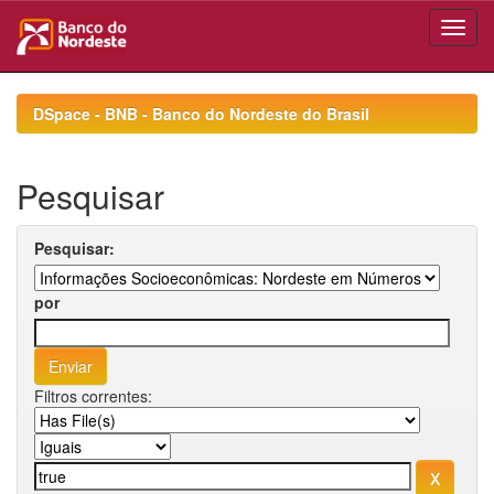
Skip
navigation
DSpace - BNB - Banco do Nordeste do Brasil
Pesquisar
Pesquisar:
por
Filtros correntes: