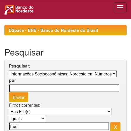
Skip
navigation
DSpace - BNB - Banco do Nordeste do Brasil
Pesquisar
Pesquisar:
por
Filtros correntes: