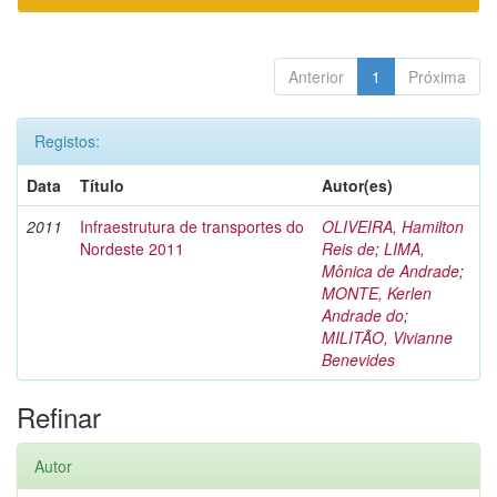
Anterior
1
Próxima
Registos:
Data
Título
Autor(es)
2011
Infraestrutura de transportes do
OLIVEIRA, Hamilton
Nordeste 2011
Reis de
;
LIMA,
Mônica de Andrade
;
MONTE, Kerlen
Andrade do
;
MILITÃO, Vivianne
Benevides
Refinar
Autor