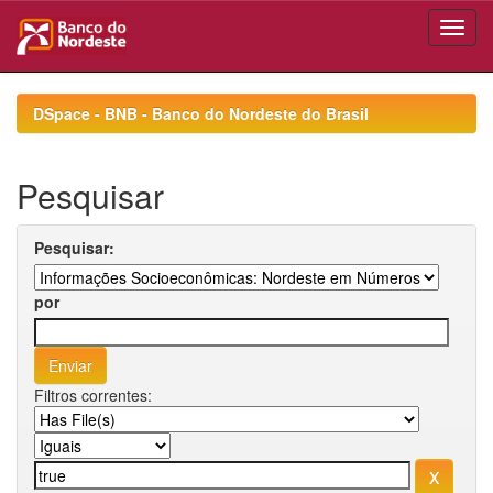
Skip
navigation
DSpace - BNB - Banco do Nordeste do Brasil
Pesquisar
Pesquisar:
por
Filtros correntes: