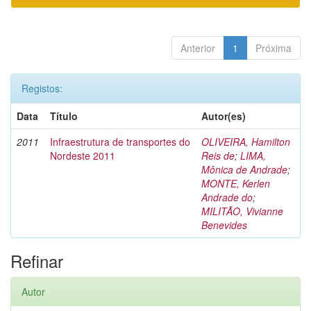
Anterior
1
Próxima
Registos:
Data
Título
Autor(es)
2011
Infraestrutura de transportes do
OLIVEIRA, Hamilton
Nordeste 2011
Reis de
;
LIMA,
Mônica de Andrade
;
MONTE, Kerlen
Andrade do
;
MILITÃO, Vivianne
Benevides
Refinar
Autor