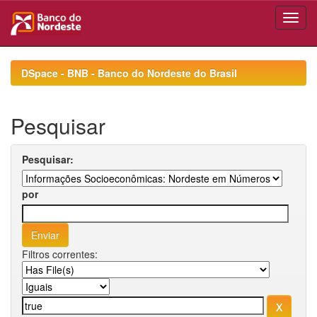
Skip
navigation
DSpace - BNB - Banco do Nordeste do Brasil
Pesquisar
Pesquisar:
por
Filtros correntes: