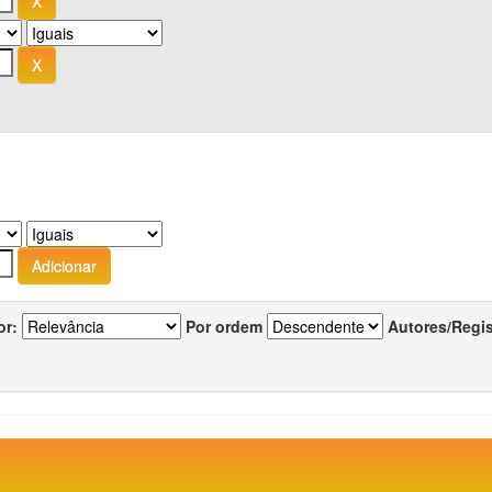
or:
Por ordem
Autores/Regi