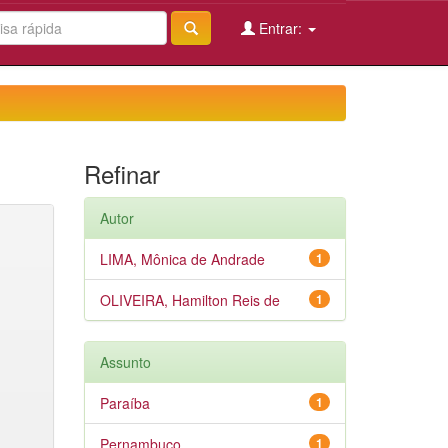
Entrar:
Refinar
Autor
LIMA, Mônica de Andrade
1
OLIVEIRA, Hamilton Reis de
1
Assunto
Paraíba
1
Pernambuco
1