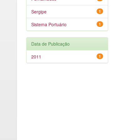
Sergipe
1
Sistema Portuário
1
Data de Publicação
2011
1