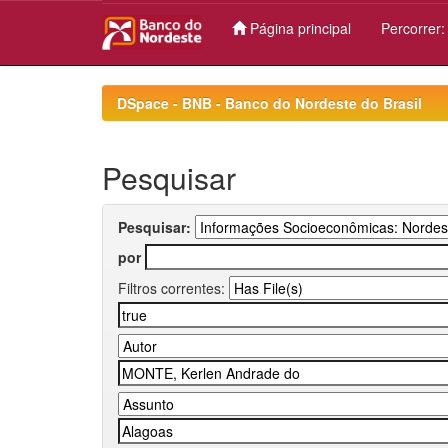
Página principal
Percorrer
Skip
navigation
DSpace - BNB - Banco do Nordeste do Brasil
Pesquisar
Pesquisar:
por
Filtros correntes: