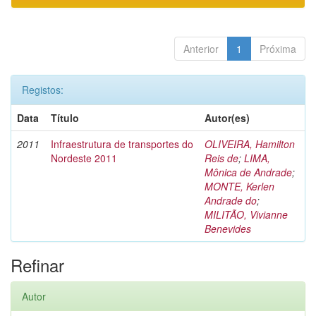
Anterior
1
Próxima
Registos:
Data
Título
Autor(es)
2011
Infraestrutura de transportes do
OLIVEIRA, Hamilton
Nordeste 2011
Reis de
;
LIMA,
Mônica de Andrade
;
MONTE, Kerlen
Andrade do
;
MILITÃO, Vivianne
Benevides
Refinar
Autor