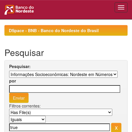
Skip
navigation
DSpace - BNB - Banco do Nordeste do Brasil
Pesquisar
Pesquisar:
por
Filtros correntes: