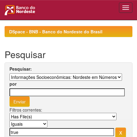
Skip
navigation
DSpace - BNB - Banco do Nordeste do Brasil
Pesquisar
Pesquisar:
por
Filtros correntes: