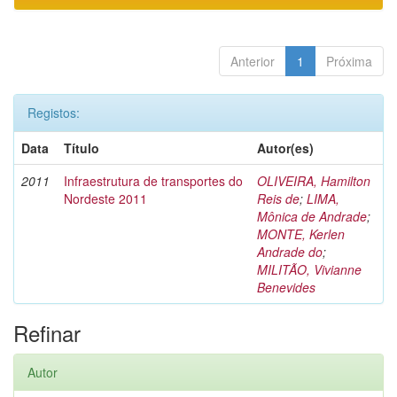
Anterior
1
Próxima
Registos:
Data
Título
Autor(es)
2011
Infraestrutura de transportes do
OLIVEIRA, Hamilton
Nordeste 2011
Reis de
;
LIMA,
Mônica de Andrade
;
MONTE, Kerlen
Andrade do
;
MILITÃO, Vivianne
Benevides
Refinar
Autor