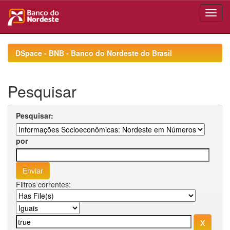
Skip
navigation
DSpace - BNB - Banco do Nordeste do Brasil
Pesquisar
Pesquisar:
por
Filtros correntes: