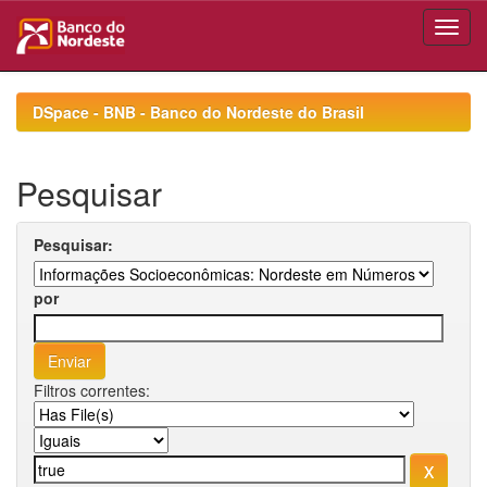
Skip
navigation
DSpace - BNB - Banco do Nordeste do Brasil
Pesquisar
Pesquisar:
por
Filtros correntes: