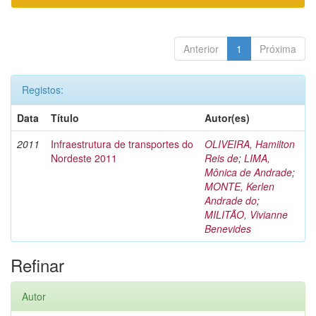
Anterior
1
Próxima
Registos:
Data
Título
Autor(es)
2011
Infraestrutura de transportes do
OLIVEIRA, Hamilton
Nordeste 2011
Reis de
;
LIMA,
Mônica de Andrade
;
MONTE, Kerlen
Andrade do
;
MILITÃO, Vivianne
Benevides
Refinar
Autor