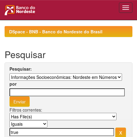
Skip
navigation
DSpace - BNB - Banco do Nordeste do Brasil
Pesquisar
Pesquisar:
por
Filtros correntes: