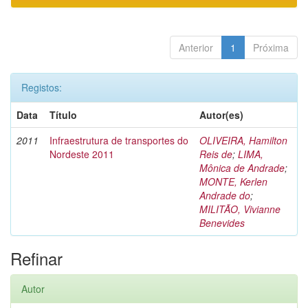
Anterior
1
Próxima
Registos:
Data
Título
Autor(es)
2011
Infraestrutura de transportes do
OLIVEIRA, Hamilton
Nordeste 2011
Reis de
;
LIMA,
Mônica de Andrade
;
MONTE, Kerlen
Andrade do
;
MILITÃO, Vivianne
Benevides
Refinar
Autor