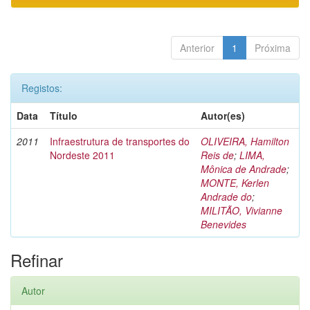
Anterior
1
Próxima
Registos:
Data
Título
Autor(es)
2011
Infraestrutura de transportes do
OLIVEIRA, Hamilton
Nordeste 2011
Reis de
;
LIMA,
Mônica de Andrade
;
MONTE, Kerlen
Andrade do
;
MILITÃO, Vivianne
Benevides
Refinar
Autor