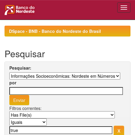
Skip
navigation
DSpace - BNB - Banco do Nordeste do Brasil
Pesquisar
Pesquisar:
por
Filtros correntes: