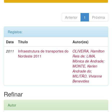
Anterior
1
Próxima
Registos:
Data
Título
Autor(es)
2011
Infraestrutura de transportes do
OLIVEIRA, Hamilton
Nordeste 2011
Reis de
;
LIMA,
Mônica de Andrade
;
MONTE, Kerlen
Andrade do
;
MILITÃO, Vivianne
Benevides
Refinar
Autor