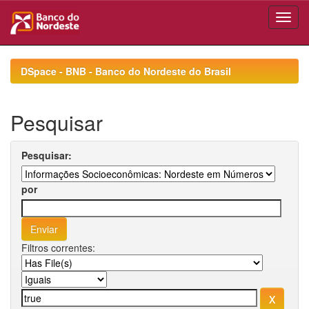
Skip
navigation
DSpace - BNB - Banco do Nordeste do Brasil
Pesquisar
Pesquisar:
por
Filtros correntes: