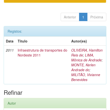
Anterior
1
Próxima
Registos:
Data
Título
Autor(es)
2011
Infraestrutura de transportes do
OLIVEIRA, Hamilton
Nordeste 2011
Reis de
;
LIMA,
Mônica de Andrade
;
MONTE, Kerlen
Andrade do
;
MILITÃO, Vivianne
Benevides
Refinar
Autor