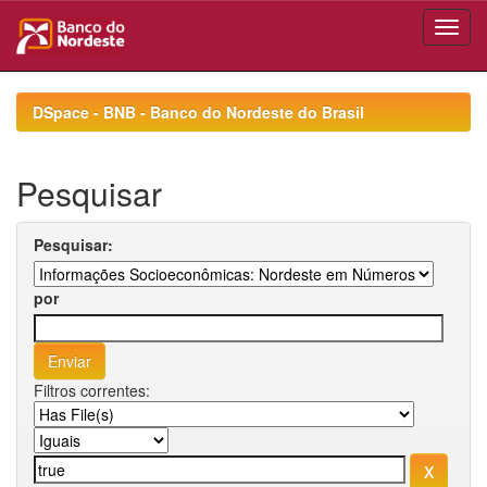
Skip
navigation
DSpace - BNB - Banco do Nordeste do Brasil
Pesquisar
Pesquisar:
por
Filtros correntes: