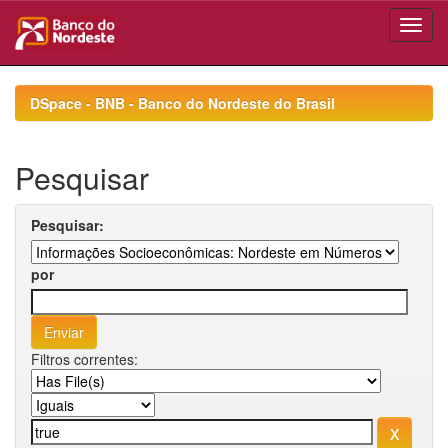
Skip
navigation
DSpace - BNB - Banco do Nordeste do Brasil
Pesquisar
Pesquisar:
por
Filtros correntes: