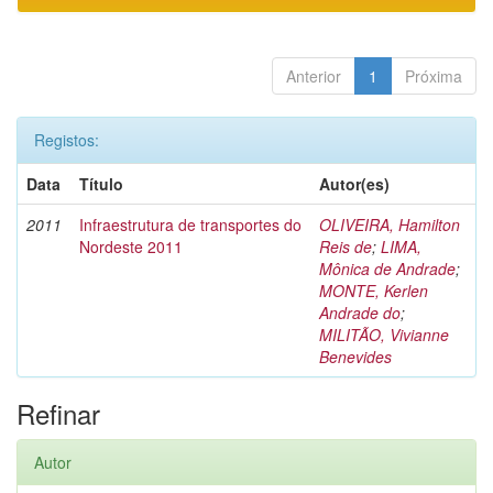
Anterior
1
Próxima
Registos:
Data
Título
Autor(es)
2011
Infraestrutura de transportes do
OLIVEIRA, Hamilton
Nordeste 2011
Reis de
;
LIMA,
Mônica de Andrade
;
MONTE, Kerlen
Andrade do
;
MILITÃO, Vivianne
Benevides
Refinar
Autor