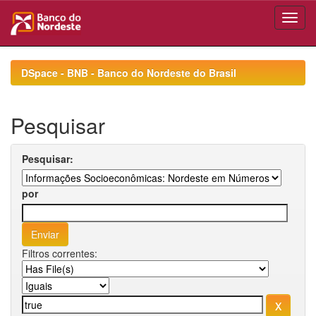
Skip
navigation
DSpace - BNB - Banco do Nordeste do Brasil
Pesquisar
Pesquisar:
por
Filtros correntes: