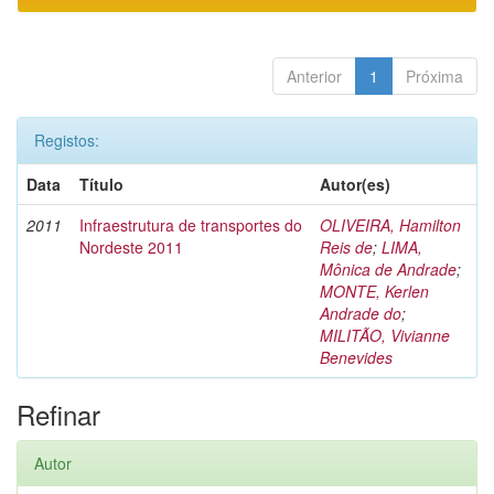
Anterior
1
Próxima
Registos:
Data
Título
Autor(es)
2011
Infraestrutura de transportes do
OLIVEIRA, Hamilton
Nordeste 2011
Reis de
;
LIMA,
Mônica de Andrade
;
MONTE, Kerlen
Andrade do
;
MILITÃO, Vivianne
Benevides
Refinar
Autor