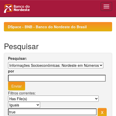
Skip
navigation
DSpace - BNB - Banco do Nordeste do Brasil
Pesquisar
Pesquisar:
por
Filtros correntes: