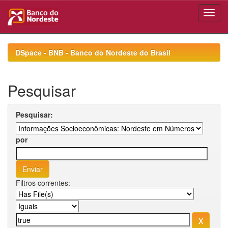
Skip
navigation
DSpace - BNB - Banco do Nordeste do Brasil
Pesquisar
Pesquisar:
por
Filtros correntes: