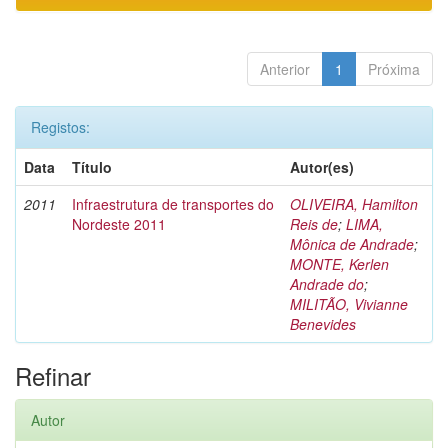
Anterior
1
Próxima
Registos:
Data
Título
Autor(es)
2011
Infraestrutura de transportes do
OLIVEIRA, Hamilton
Nordeste 2011
Reis de
;
LIMA,
Mônica de Andrade
;
MONTE, Kerlen
Andrade do
;
MILITÃO, Vivianne
Benevides
Refinar
Autor