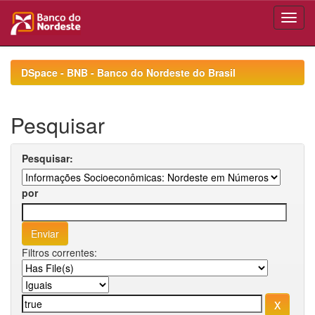
Skip
navigation
DSpace - BNB - Banco do Nordeste do Brasil
Pesquisar
Pesquisar:
por
Filtros correntes: