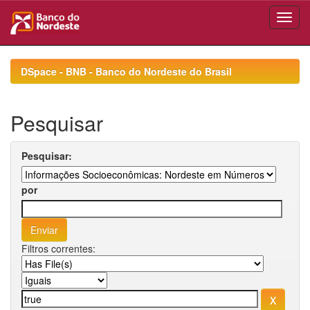
Skip
navigation
DSpace - BNB - Banco do Nordeste do Brasil
Pesquisar
Pesquisar:
por
Filtros correntes: