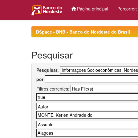
Página principal
Percorrer
Skip
navigation
DSpace - BNB - Banco do Nordeste do Brasil
Pesquisar
Pesquisar:
por
Filtros correntes: