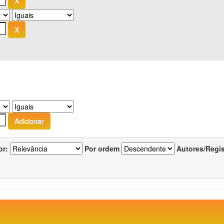
or:
Por ordem
Autores/Regi