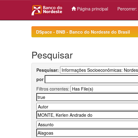
Página principal
Percorrer
Skip
navigation
DSpace - BNB - Banco do Nordeste do Brasil
Pesquisar
Pesquisar:
por
Filtros correntes: