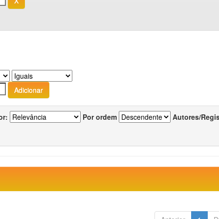
or:
Por ordem
Autores/Regi