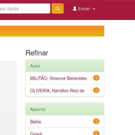
Entrar:
Refinar
Autor
MILITÃO, Vivianne Benevides
1
OLIVEIRA, Hamilton Reis de
1
Assunto
Bahia
1
Ceará
1