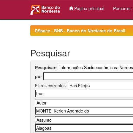
Página principal
Percorrer
Skip
navigation
DSpace - BNB - Banco do Nordeste do Brasil
Pesquisar
Pesquisar:
por
Filtros correntes: