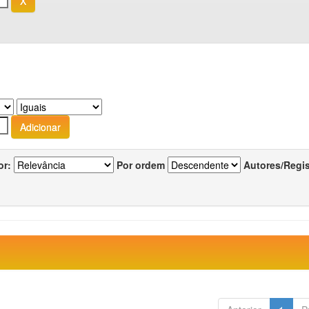
or:
Por ordem
Autores/Regi