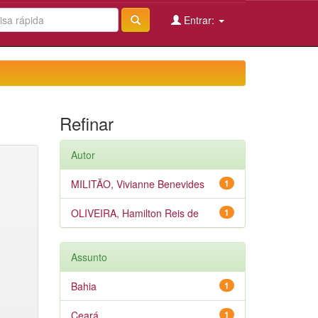
Entrar:
Refinar
Autor
MILITÃO, Vivianne Benevides
1
OLIVEIRA, Hamilton Reis de
1
Assunto
Bahia
1
Ceará
1