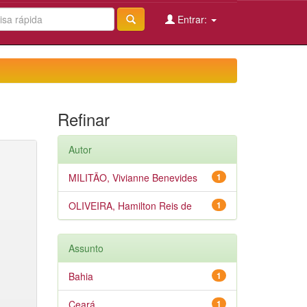
Entrar:
Refinar
Autor
MILITÃO, Vivianne Benevides
1
OLIVEIRA, Hamilton Reis de
1
Assunto
Bahia
1
Ceará
1