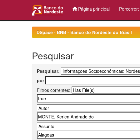
Página principal
Percorrer
Skip
navigation
DSpace - BNB - Banco do Nordeste do Brasil
Pesquisar
Pesquisar:
por
Filtros correntes: