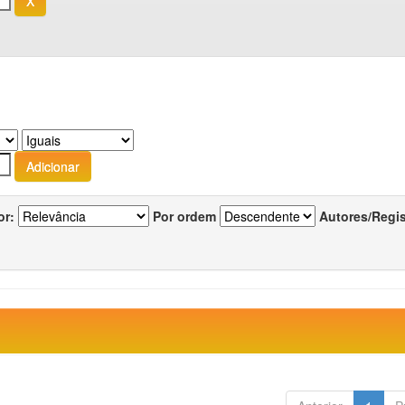
or:
Por ordem
Autores/Regi