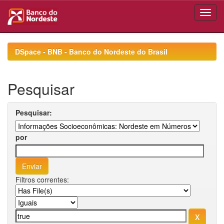
Skip
navigation
DSpace - BNB - Banco do Nordeste do Brasil
Pesquisar
Pesquisar:
por
Filtros correntes: