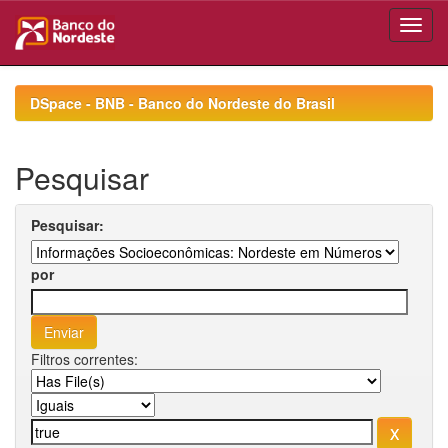
Skip
navigation
DSpace - BNB - Banco do Nordeste do Brasil
Pesquisar
Pesquisar:
por
Filtros correntes: