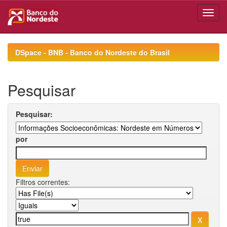
Skip
navigation
DSpace - BNB - Banco do Nordeste do Brasil
Pesquisar
Pesquisar:
por
Filtros correntes: