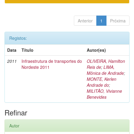
Anterior
1
Próxima
Registos:
Data
Título
Autor(es)
2011
Infraestrutura de transportes do
OLIVEIRA, Hamilton
Nordeste 2011
Reis de
;
LIMA,
Mônica de Andrade
;
MONTE, Kerlen
Andrade do
;
MILITÃO, Vivianne
Benevides
Refinar
Autor