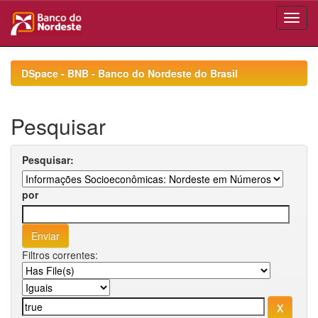
Skip
navigation
DSpace - BNB - Banco do Nordeste do Brasil
Pesquisar
Pesquisar:
por
Filtros correntes: