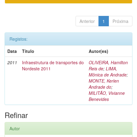
Anterior
1
Próxima
Registos:
Data
Título
Autor(es)
2011
Infraestrutura de transportes do
OLIVEIRA, Hamilton
Nordeste 2011
Reis de
;
LIMA,
Mônica de Andrade
;
MONTE, Kerlen
Andrade do
;
MILITÃO, Vivianne
Benevides
Refinar
Autor