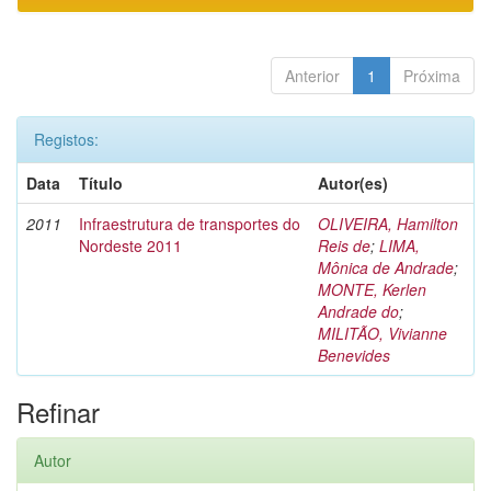
Anterior
1
Próxima
Registos:
Data
Título
Autor(es)
2011
Infraestrutura de transportes do
OLIVEIRA, Hamilton
Nordeste 2011
Reis de
;
LIMA,
Mônica de Andrade
;
MONTE, Kerlen
Andrade do
;
MILITÃO, Vivianne
Benevides
Refinar
Autor