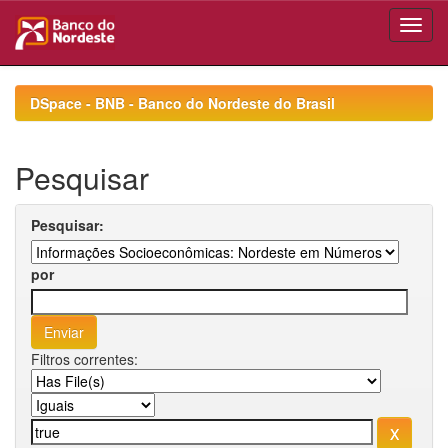
Skip
navigation
DSpace - BNB - Banco do Nordeste do Brasil
Pesquisar
Pesquisar:
por
Filtros correntes: