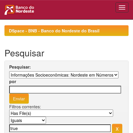
Skip
navigation
DSpace - BNB - Banco do Nordeste do Brasil
Pesquisar
Pesquisar:
por
Filtros correntes: