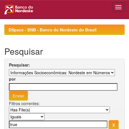
Skip
navigation
DSpace - BNB - Banco do Nordeste do Brasil
Pesquisar
Pesquisar:
por
Filtros correntes: