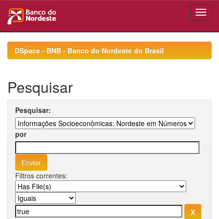
Skip
navigation
DSpace - BNB - Banco do Nordeste do Brasil
Pesquisar
Pesquisar:
por
Filtros correntes: