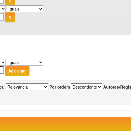
or:
Por ordem
Autores/Regi