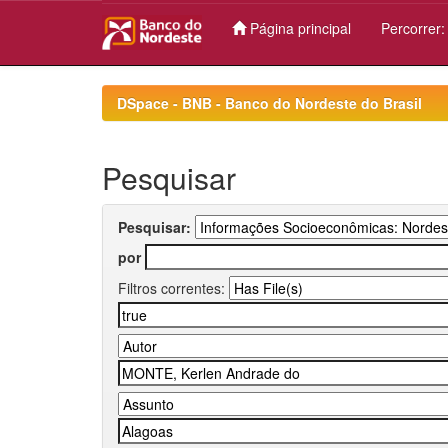
Página principal
Percorrer
Skip
navigation
DSpace - BNB - Banco do Nordeste do Brasil
Pesquisar
Pesquisar:
por
Filtros correntes: