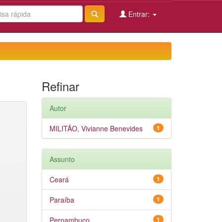
Entrar:
Refinar
Autor
MILITÃO, Vivianne Benevides
1
Assunto
Ceará
1
Paraíba
1
Pernambuco
1