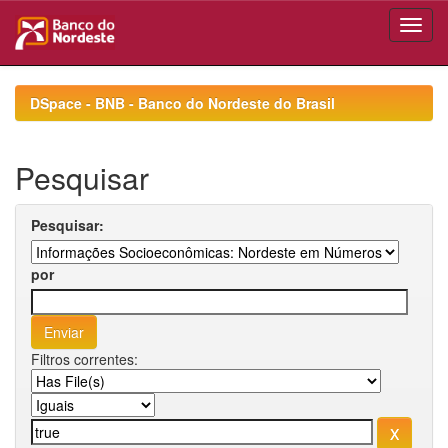
Skip
navigation
DSpace - BNB - Banco do Nordeste do Brasil
Pesquisar
Pesquisar:
por
Filtros correntes: