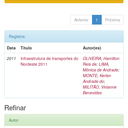
Anterior
1
Próxima
Registos:
Data
Título
Autor(es)
2011
Infraestrutura de transportes do
OLIVEIRA, Hamilton
Nordeste 2011
Reis de
;
LIMA,
Mônica de Andrade
;
MONTE, Kerlen
Andrade do
;
MILITÃO, Vivianne
Benevides
Refinar
Autor