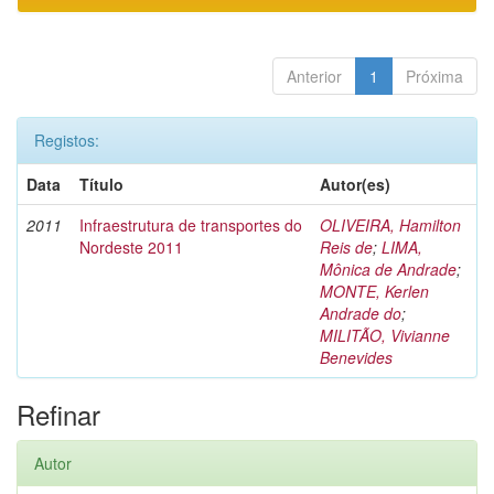
Anterior
1
Próxima
Registos:
Data
Título
Autor(es)
2011
Infraestrutura de transportes do
OLIVEIRA, Hamilton
Nordeste 2011
Reis de
;
LIMA,
Mônica de Andrade
;
MONTE, Kerlen
Andrade do
;
MILITÃO, Vivianne
Benevides
Refinar
Autor