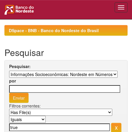
Skip
navigation
DSpace - BNB - Banco do Nordeste do Brasil
Pesquisar
Pesquisar:
por
Filtros correntes: