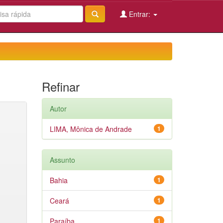
Entrar:
Refinar
Autor
LIMA, Mônica de Andrade
1
Assunto
Bahia
1
Ceará
1
Paraíba
1