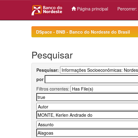
Página principal
Percorrer
Skip
navigation
DSpace - BNB - Banco do Nordeste do Brasil
Pesquisar
Pesquisar:
por
Filtros correntes: