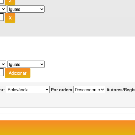
or:
Por ordem
Autores/Regi