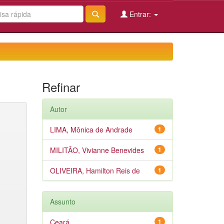
Entrar:
Refinar
Autor
LIMA, Mônica de Andrade
1
MILITÃO, Vivianne Benevides
1
OLIVEIRA, Hamilton Reis de
1
Assunto
Ceará
1