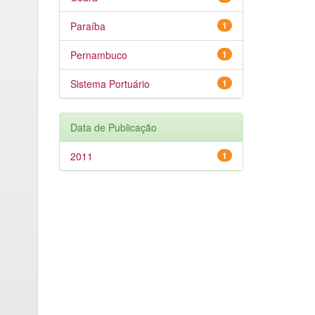
Paraíba
1
Pernambuco
1
Sistema Portuário
1
Data de Publicação
2011
1