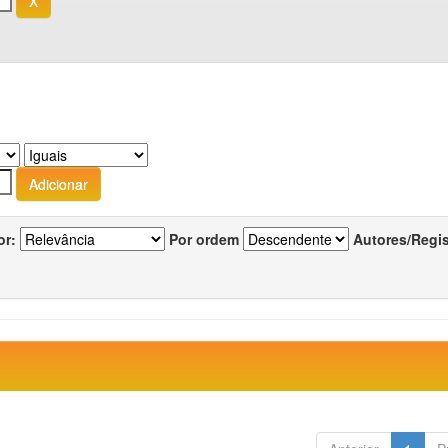
or:
Por ordem
Autores/Regi