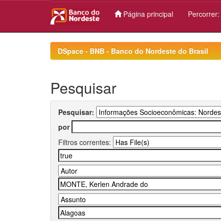
Página principal
Percorrer
Skip
navigation
DSpace - BNB - Banco do Nordeste do Brasil
Pesquisar
Pesquisar:
por
Filtros correntes: