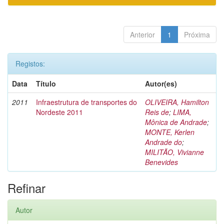
Anterior
1
Próxima
Registos:
Data
Título
Autor(es)
2011
Infraestrutura de transportes do
OLIVEIRA, Hamilton
Nordeste 2011
Reis de
;
LIMA,
Mônica de Andrade
;
MONTE, Kerlen
Andrade do
;
MILITÃO, Vivianne
Benevides
Refinar
Autor