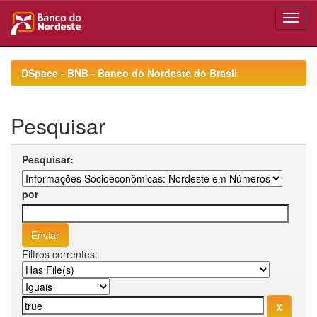
Skip
navigation
DSpace - BNB - Banco do Nordeste do Brasil
Pesquisar
Pesquisar:
por
Filtros correntes: