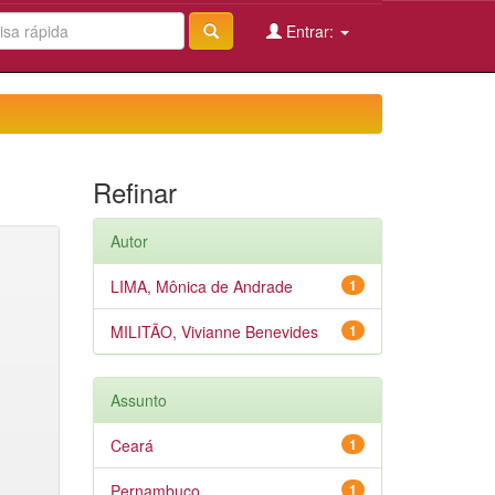
Entrar:
Refinar
Autor
LIMA, Mônica de Andrade
1
MILITÃO, Vivianne Benevides
1
Assunto
Ceará
1
Pernambuco
1