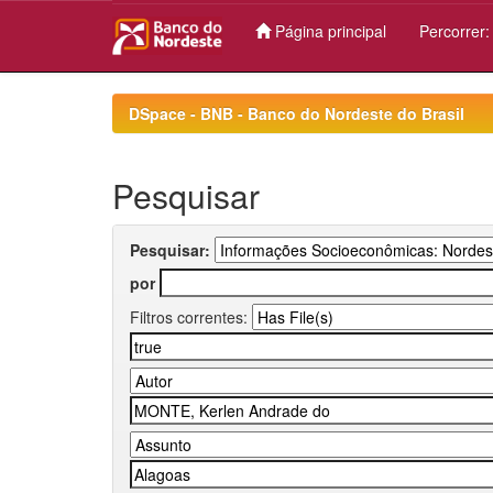
Página principal
Percorrer
Skip
navigation
DSpace - BNB - Banco do Nordeste do Brasil
Pesquisar
Pesquisar:
por
Filtros correntes: