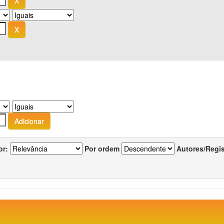
or:
Por ordem
Autores/Regi