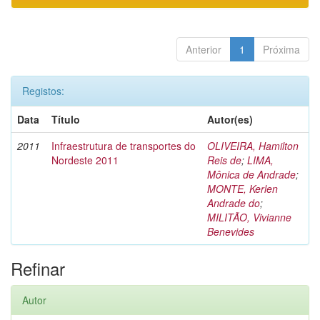
Anterior
1
Próxima
Registos:
Data
Título
Autor(es)
2011
Infraestrutura de transportes do
OLIVEIRA, Hamilton
Nordeste 2011
Reis de
;
LIMA,
Mônica de Andrade
;
MONTE, Kerlen
Andrade do
;
MILITÃO, Vivianne
Benevides
Refinar
Autor