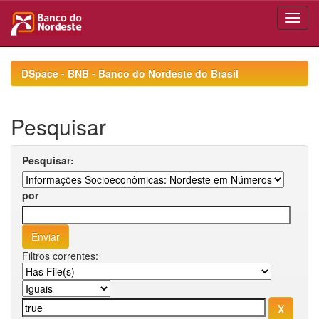
Skip
navigation
DSpace - BNB - Banco do Nordeste do Brasil
Pesquisar
Pesquisar:
por
Filtros correntes: