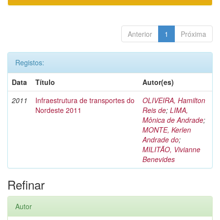
Anterior
1
Próxima
Registos:
Data
Título
Autor(es)
2011
Infraestrutura de transportes do
OLIVEIRA, Hamilton
Nordeste 2011
Reis de
;
LIMA,
Mônica de Andrade
;
MONTE, Kerlen
Andrade do
;
MILITÃO, Vivianne
Benevides
Refinar
Autor