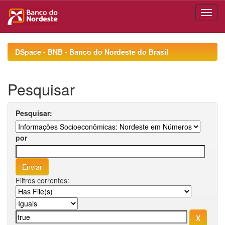
Skip
navigation
DSpace - BNB - Banco do Nordeste do Brasil
Pesquisar
Pesquisar:
por
Filtros correntes: