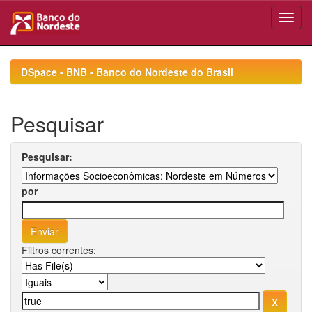
Skip
navigation
DSpace - BNB - Banco do Nordeste do Brasil
Pesquisar
Pesquisar:
por
Filtros correntes: