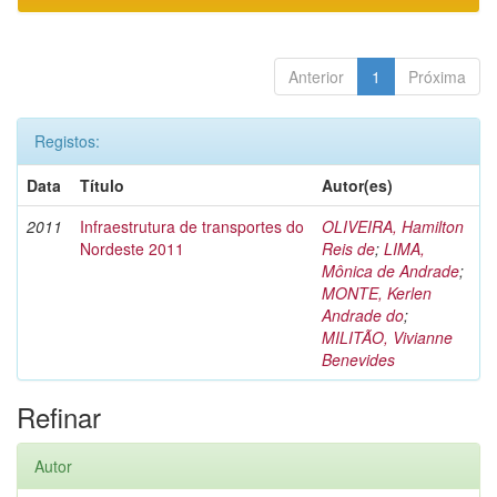
Anterior
1
Próxima
Registos:
Data
Título
Autor(es)
2011
Infraestrutura de transportes do
OLIVEIRA, Hamilton
Nordeste 2011
Reis de
;
LIMA,
Mônica de Andrade
;
MONTE, Kerlen
Andrade do
;
MILITÃO, Vivianne
Benevides
Refinar
Autor