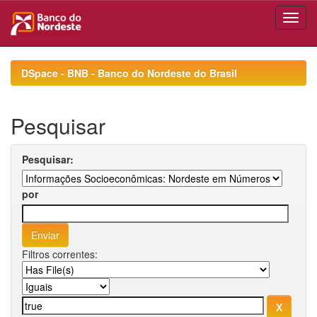
Skip
navigation
DSpace - BNB - Banco do Nordeste do Brasil
Pesquisar
Pesquisar:
por
Filtros correntes: