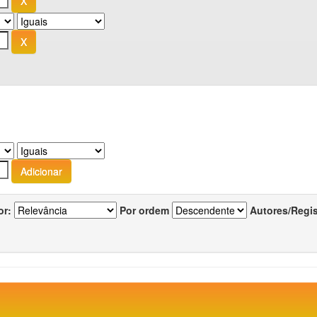
or:
Por ordem
Autores/Regi