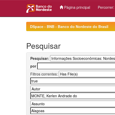
Página principal
Percorrer
Skip
navigation
DSpace - BNB - Banco do Nordeste do Brasil
Pesquisar
Pesquisar:
por
Filtros correntes: