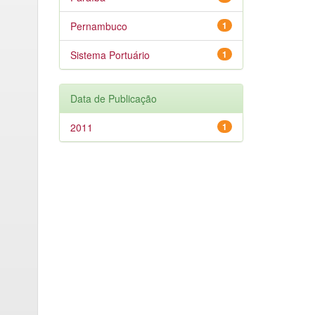
Pernambuco
1
Sistema Portuário
1
Data de Publicação
2011
1