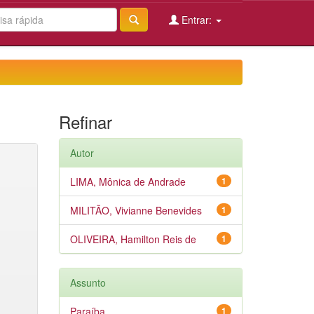
Entrar:
Refinar
Autor
LIMA, Mônica de Andrade
1
MILITÃO, Vivianne Benevides
1
OLIVEIRA, Hamilton Reis de
1
Assunto
Paraíba
1