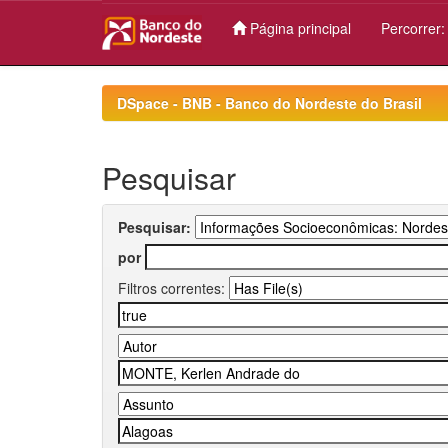
Página principal
Percorrer
Skip
navigation
DSpace - BNB - Banco do Nordeste do Brasil
Pesquisar
Pesquisar:
por
Filtros correntes: