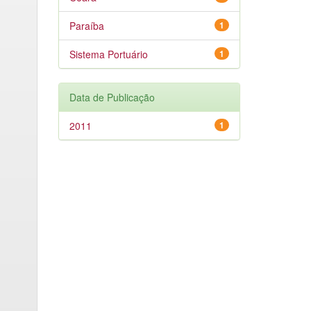
Paraíba
1
Sistema Portuário
1
Data de Publicação
2011
1