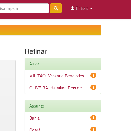
Entrar:
Refinar
Autor
MILITÃO, Vivianne Benevides
1
OLIVEIRA, Hamilton Reis de
1
Assunto
Bahia
1
Ceará
1