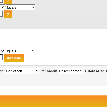
or:
Por ordem
Autores/Regi