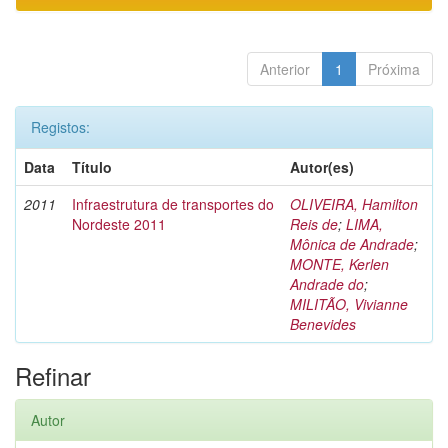
Anterior
1
Próxima
Registos:
Data
Título
Autor(es)
2011
Infraestrutura de transportes do
OLIVEIRA, Hamilton
Nordeste 2011
Reis de
;
LIMA,
Mônica de Andrade
;
MONTE, Kerlen
Andrade do
;
MILITÃO, Vivianne
Benevides
Refinar
Autor