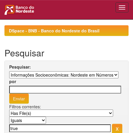
Skip
navigation
DSpace - BNB - Banco do Nordeste do Brasil
Pesquisar
Pesquisar:
por
Filtros correntes: